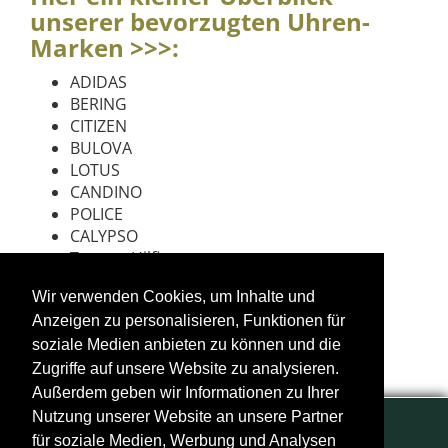
unserer bevorzugten Uhren-
Marken >>>:
ADIDAS
BERING
CITIZEN
BULOVA
LOTUS
CANDINO
POLICE
CALYPSO
Tommy Hilfiger
Ice Watch
Wir verwenden Cookies, um Inhalte und
Esprit
Anzeigen zu personalisieren, Funktionen für
Jacques Lemans
M&M Uhren
soziale Medien anbieten zu können und die
Zugriffe auf unsere Website zu analysieren.
Außerdem geben wir Informationen zu Ihrer
Nutzung unserer Website an unsere Partner
für soziale Medien, Werbung und Analysen